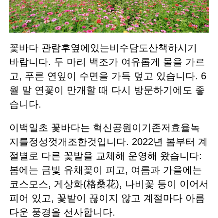
꽃바다 관람후옆에있는비수담도산책하시기
바랍니다. 두 마리 백조가 여유롭게 물을 가르
고, 푸른 연잎이 수면을 가득 덮고 있습니다. 6
월 말 연꽃이 만개할 때 다시 방문하기에도 좋
습니다.
이백일초 꽃바다는 혁신공원이기존저효율녹
지를정성껏개조한것입니다. 2022년 봄부터 계
절별로 다른 꽃밭을 교체해 운영해 왔습니다:
봄에는 금빛 유채꽃이 피고, 여름과 가을에는
코스모스, 게상화(格桑花), 나비꽃 등이 이어서
피어 있고, 꽃밭이 끊이지 않고 계절마다 아름
다운 풍경을 선사합니다.