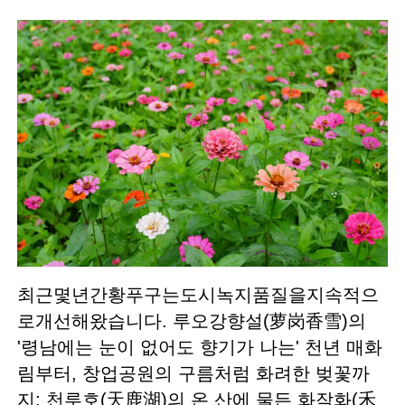
최근몇년간황푸구는도시녹지품질을지속적으
로개선해왔습니다. 루오강향설(萝岗香雪)의
'령남에는 눈이 없어도 향기가 나는' 천년 매화
림부터, 창업공원의 구름처럼 화려한 벚꽃까
지; 천루호(天鹿湖)의 온 산에 물든 화작화(禾