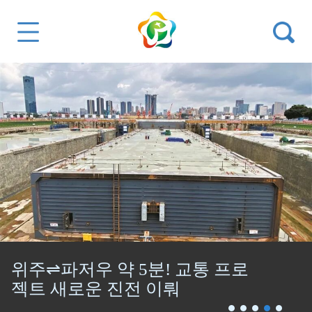
위주⇌파저우 약 5분! 교통 프로
젝트 새로운 진전 이뤄