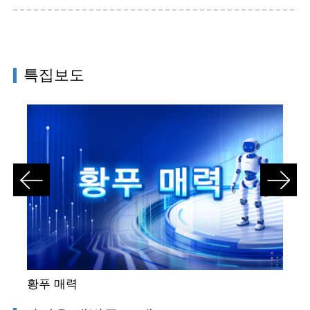
특집보도
황푸 매력