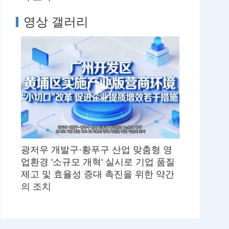
영상 갤러리
광저우 개발구·황푸구 산업 맞춤형 영
업환경 '소규모 개혁' 실시로 기업 품질
제고 및 효율성 증대 촉진을 위한 약간
의 조치