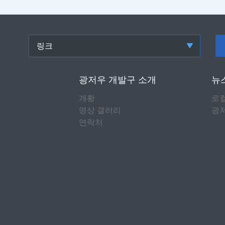
링크
광저우 개발구 소개
뉴
개황
로
영상 갤러리
광저
연락처