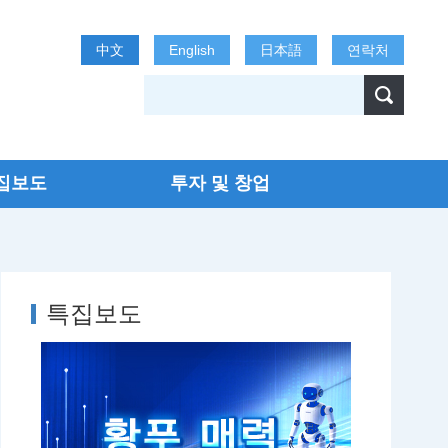
中文
English
日本語
연락처
집보도
투자 및 창업
특집보도