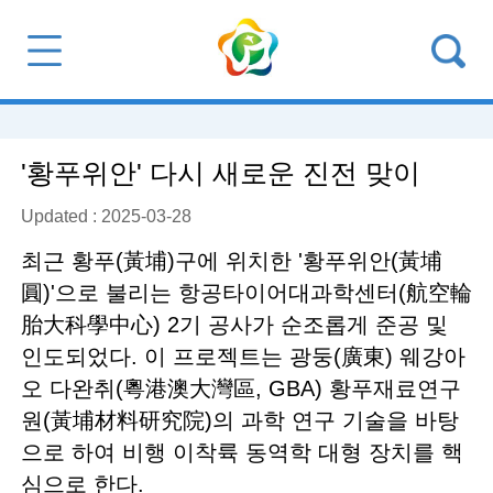
'황푸위안' 다시 새로운 진전 맞이
Updated : 2025-03-28
최근 황푸(黃埔)구에 위치한 '황푸위안(黃埔
圓)'으로 불리는 항공타이어대과학센터(航空輪
胎大科學中心) 2기 공사가 순조롭게 준공 및
인도되었다. 이 프로젝트는 광둥(廣東) 웨강아
오 다완취(粵港澳大灣區, GBA) 황푸재료연구
원(黃埔材料研究院)의 과학 연구 기술을 바탕
으로 하여 비행 이착륙 동역학 대형 장치를 핵
심으로 한다.