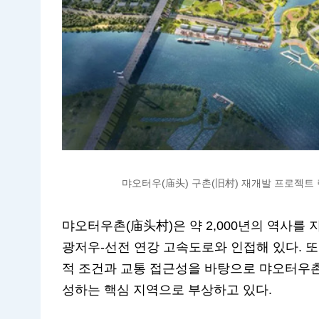
먀오터우(庙头) 구촌(旧村) 재개발 프로젝트 렌더
먀오터우촌(庙头村)은 약 2,000년의 역사를 
광저우-선전 연강 고속도로와 인접해 있다. 또
적 조건과 교통 접근성을 바탕으로 먀오터우촌
성하는 핵심 지역으로 부상하고 있다.