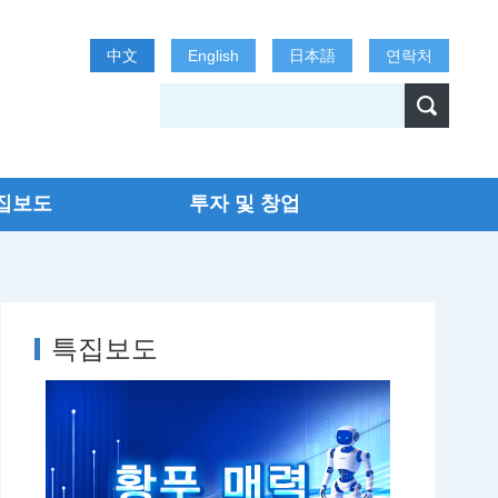
中文
English
日本語
연락처
집보도
투자 및 창업
특집보도