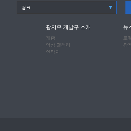
링크
광저우 개발구 소개
뉴
개황
로
영상 갤러리
광저
연락처