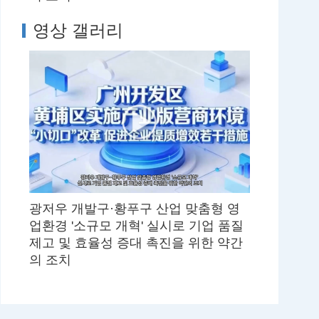
영상 갤러리
광저우 개발구·황푸구 산업 맞춤형 영
업환경 '소규모 개혁' 실시로 기업 품질
제고 및 효율성 증대 촉진을 위한 약간
의 조치