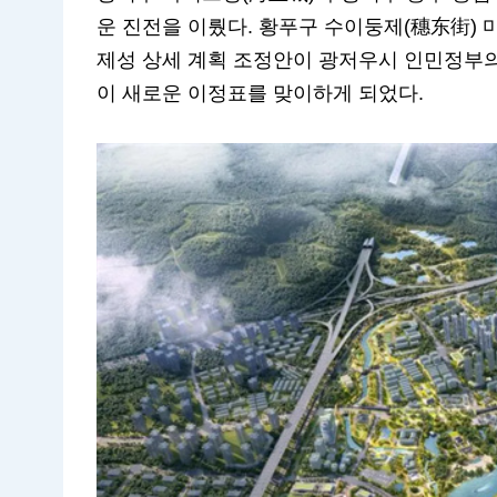
운 진전을 이뤘다. 황푸구 수이둥제(穗东街) 
제성 상세 계획 조정안이 광저우시 인민정부의
이 새로운 이정표를 맞이하게 되었다.