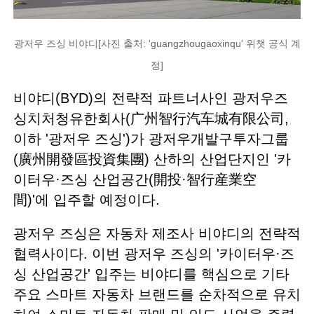
광저우 즈싱 비야디[사진 출처: 'guangzhougaoxinqu' 위챗 공식 계
정]
비야디(BYD)의 전략적 파트너사인 광저우즈
싱치처청유한회사(广州智行汽车城有限公司,
이하 '광저우 즈싱')가 광저우개발구투자그룹
(廣州開發區投資集團) 산하의 산업단지인 '카
이터우·즈싱 산업공간(開投·智行産業空
間)'에 입주할 예정이다.
광저우 즈싱은 자동차 제조사 비야디의 전략적
협력사이다. 이번 광저우 즈싱의 '카이터우·즈
싱 산업공간' 입주는 비야디를 핵심으로 기타
주요 스마트 자동차 브랜드를 순차적으로 유치