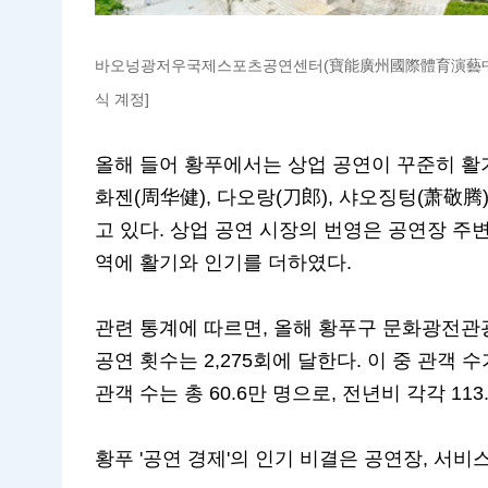
바오넝광저우국제스포츠공연센터(寶能廣州國際體育演藝中心) (사진:
식 계정]
올해 들어 황푸에서는 상업 공연이 꾸준히 활기를
화젠(周华健), 다오랑(刀郎), 샤오징텅(萧敬
고 있다. 상업 공연 시장의 번영은 공연장 주
역에 활기와 인기를 더하였다.
관련 통계에 따르면, 올해 황푸구 문화광전관광
공연 횟수는 2,275회에 달한다. 이 중 관객 수가
관객 수는 총 60.6만 명으로, 전년비 각각 113.3
황푸 '공연 경제'의 인기 비결은 공연장, 서비