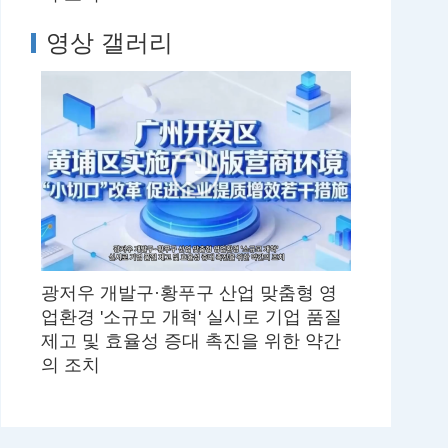
영상 갤러리
광저우 개발구·황푸구 산업 맞춤형 영
업환경 '소규모 개혁' 실시로 기업 품질
제고 및 효율성 증대 촉진을 위한 약간
의 조치