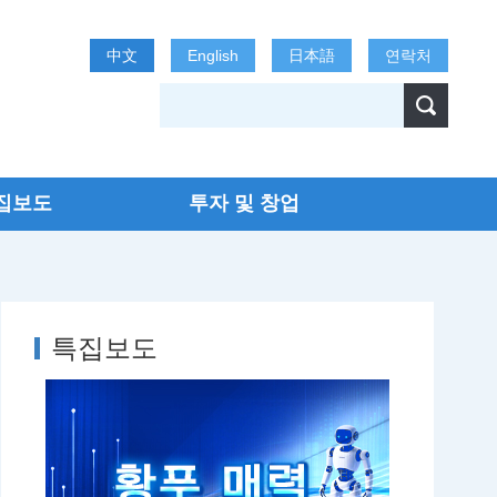
中文
English
日本語
연락처
집보도
투자 및 창업
특집보도