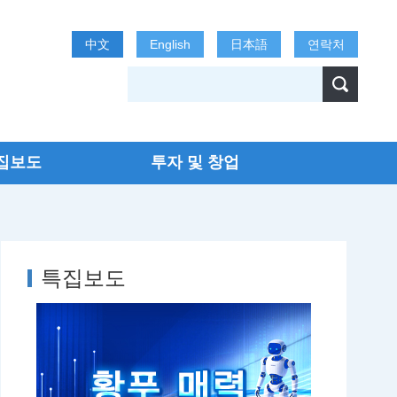
中文
English
日本語
연락처
집보도
투자 및 창업
특집보도