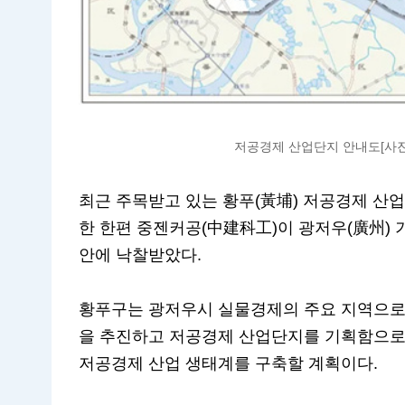
저공경제 산업단지 안내도[사진 출처:
최근 주목받고 있는 황푸(黃埔) 저공경제 산
한 한편 중젠커공(中建科工)이 광저우(廣州) 기
안에 낙찰받았다.
황푸구는 광저우시 실물경제의 주요 지역으로
을 추진하고 저공경제 산업단지를 기획함으로
저공경제 산업 생태계를 구축할 계획이다.