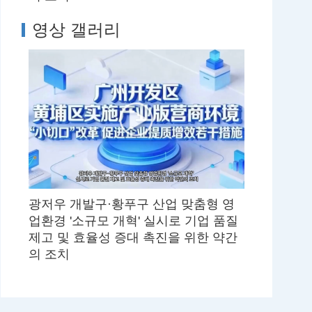
영상 갤러리
광저우 개발구·황푸구 산업 맞춤형 영
업환경 '소규모 개혁' 실시로 기업 품질
제고 및 효율성 증대 촉진을 위한 약간
의 조치