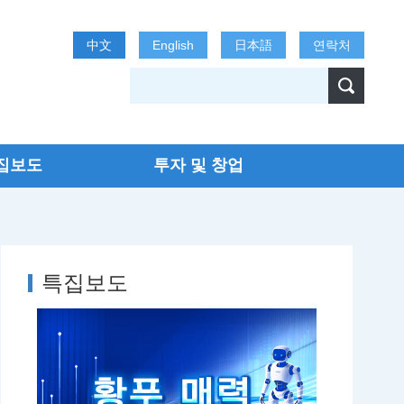
中文
English
日本語
연락처
집보도
투자 및 창업
특집보도