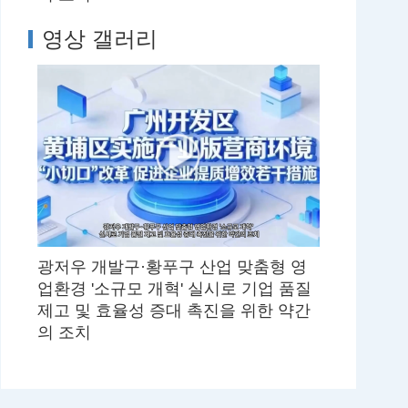
영상 갤러리
광저우 개발구·황푸구 산업 맞춤형 영
업환경 '소규모 개혁' 실시로 기업 품질
제고 및 효율성 증대 촉진을 위한 약간
의 조치