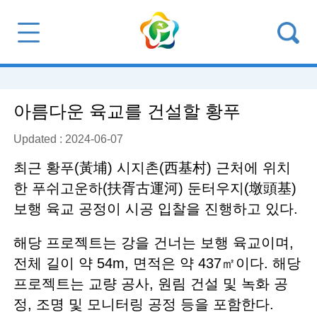
아름다운 육교를 건설할 황푸
Updated : 2024-06-07
최근 황푸(黃埔) 시지촌(西基村) 근처에 위치
한 푸쉬고운하(扶胥古運河) 둔터우지(墩頭基)
보행 육교 공정이 시공 입찰을 진행하고 있다.
해당 프로젝트는 강을 건너는 보행 육교이며,
전체 길이 약 54m, 면적은 약 437㎡이다. 해당
프로젝트는 교량 공사, 원림 건설 및 녹화 공
정, 조명 및 모니터링 공정 등을 포함한다.