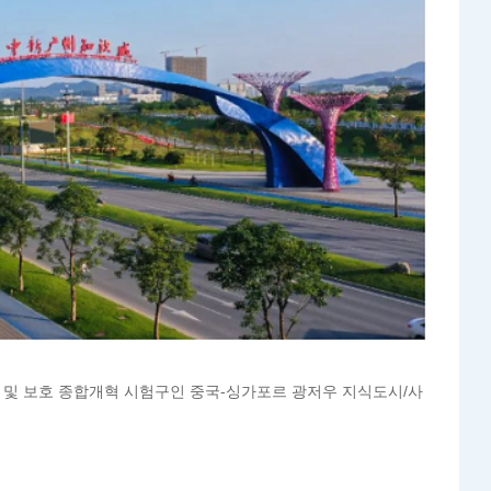
 및 보호 종합개혁 시험구인 중국-싱가포르 광저우 지식도시/사