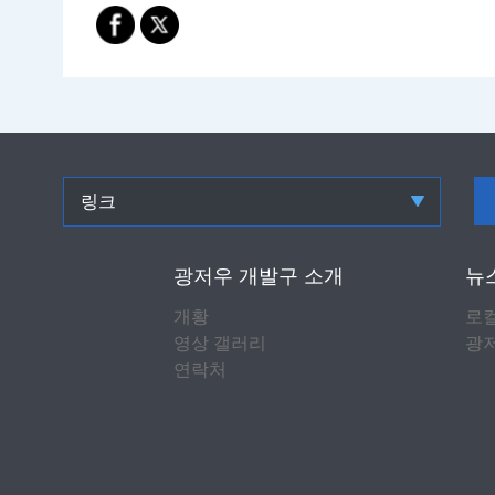
링크
광저우 개발구 소개
뉴
개황
로
영상 갤러리
광저
연락처