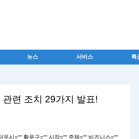
뉴스
서비스
특
관련 조치 29가지 발표!
시="" 황푸구="" 시장="" 주체="" 비즈니스=""