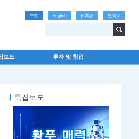
中文
English
日本語
연락처
집보도
투자 및 창업
특집보도