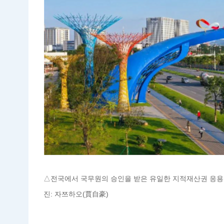
△전국에서 국무원의 승인을 받은 유일한 지적재산권 응용
진: 자쯔하오(賈自豪)