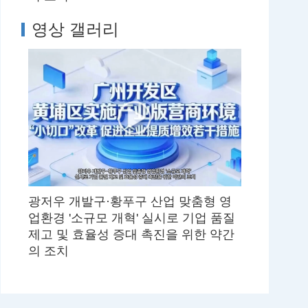
영상 갤러리
광저우 개발구·황푸구 산업 맞춤형 영
업환경 '소규모 개혁' 실시로 기업 품질
제고 및 효율성 증대 촉진을 위한 약간
의 조치