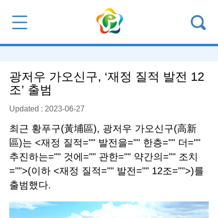
광저우 가오신구, ‘재정 질적 발전 12
조’ 출범
Updated : 2023-06-27
최근 황푸구(黃埔區), 광저우 가오신구(高新
區)는 <재정 질적="" 발전을="" 한층="" 더=""
추진하는="" 것에="" 관한="" 약간의="" 조치
="">(이하 <재정 질적="" 발전="" 12조="">)를
출범했다.