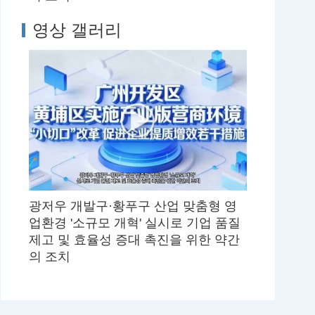
영상 갤러리
광저우 개발구·황푸구 산업 맞춤형 영
업환경 '소규모 개혁' 실시로 기업 품질
제고 및 효율성 증대 촉진을 위한 약간
의 조치