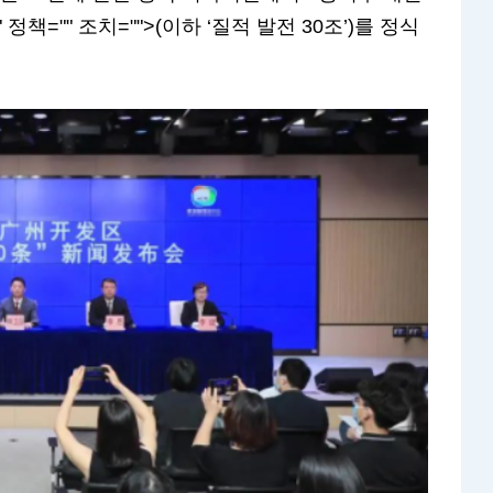
" 정책="" 조치="">(이하 ‘질적 발전 30조’)를 정식