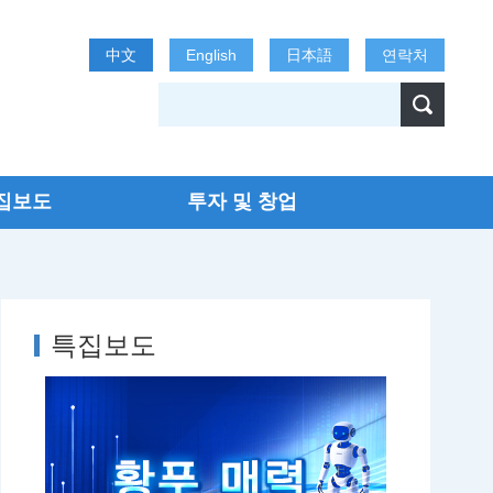
中文
English
日本語
연락처
집보도
투자 및 창업
특집보도