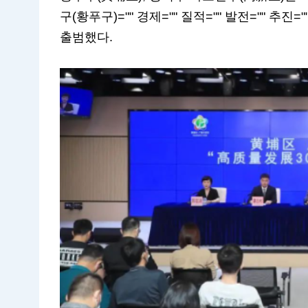
구(황푸구)="" 경제="" 질적="" 발전="" 추진="
출범했다.